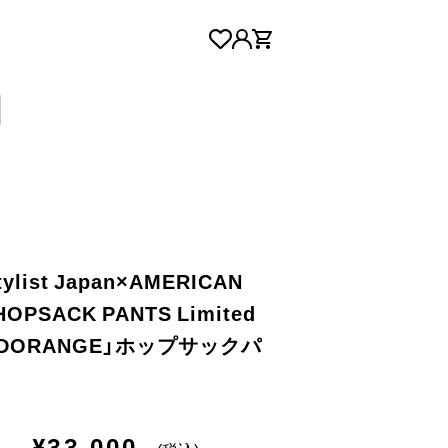
ylist Japan×AMERICAN
OPSACK PANTS Limited
REDORANGE」ホップサックパ
¥33,000