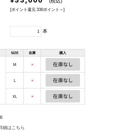
(税込)
[ポイント還元 330ポイント～]
本
SIZE
在庫
購入
M
×
L
×
XL
×
詳細はこちら