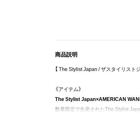
商品説明
【 The Stylist Japan / ザスタイリス
《アイテム》
The Stylist Japan×AMERICAN W
数量限定で生産されたThe Stylist Jap
ハリのある肌触りで程よく光沢のある
カラーリングとなります。 同生地に