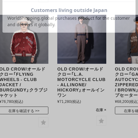
OLD CROW/オールド
OLD CROW/オールド
OLD CR
クロー「FLYING
クロー「L.A.
クロー「GA
WHEELS - CLUB
MOTORCYCLE CLUB
AUTOCYC
JACKET /
- ALLINONE/
ZIPPERE
BURGUNDY」クラブジ
HICKORY」オールイン
/ BROW
ャケット
ワン
プセータ
¥76,780
(税込)
¥71,280
(税込)
¥68,200
(税込
在庫 ×
在庫を確認する
在庫を