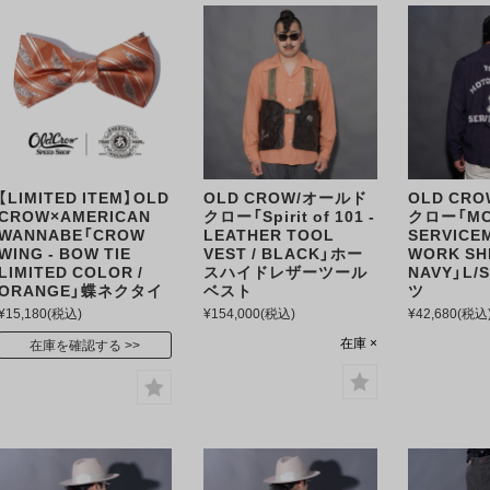
【LIMITED ITEM】OLD
OLD CROW/オールド
OLD CR
CROW×AMERICAN
クロー「Spirit of 101 -
クロー「M
WANNABE「CROW
LEATHER TOOL
SERVICEM
WING - BOW TIE
VEST / BLACK」ホー
WORK SHI
LIMITED COLOR /
スハイドレザーツール
NAVY」L
ORANGE」蝶ネクタイ
ベスト
ツ
¥15,180
(税込)
¥154,000
(税込)
¥42,680
(税込
在庫 ×
在庫を確認する