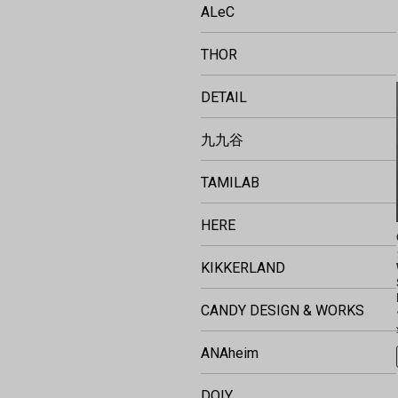
ALeC
THOR
DETAIL
九九谷
TAMILAB
HERE
KIKKERLAND
CANDY DESIGN & WORKS
ANAheim
DOIY