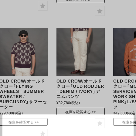
OLD CROW/オールド
OLD CROW/オールド
OLD CR
クロー「FLYING
クロー「OLD RODDER
クロー「M
WHEELS - SUMMER
- DENIM / IVORY」デ
SERVICEM
SWEATER /
ニムパンツ
WORK SHI
BURGUNDY」サマーセ
PINK」L
¥32,780
(税込)
ーター
ツ
在庫を確認する
¥29,480
(税込)
¥42,680
(税込
在庫を確認する
在庫を