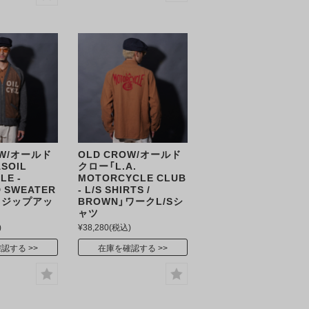
OW/オールド
OLD CROW/オールド
SOIL
クロー「L.A.
LE -
MOTORCYCLE CLUB
D SWEATER
- L/S SHIRTS /
N」ジップアッ
BROWN」ワークL/Sシ
ー
ャツ
)
¥38,280
(税込)
確認する
在庫を確認する