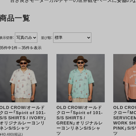
商品一覧
表示切替：
並び順：
35件中1件～35件を表示
OLD CROW/オールド
OLD CROW/オールド
OLD CR
クロー「Spirit of 101-
クロー「Spirit of 101-
クロー「M
S/S SHIRTS / IVORY」
S/S SHIRTS /
SERVICEM
オリジナルレーヨンリ
GREEN」オリジナルレ
WORK SHI
ネンS/Sシャツ
ーヨンリネンS/Sシャ
PINK」S
ツ
ツ
¥40,480
(税込)