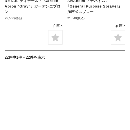
DETAIL ディテール / 「Garden
ANAheim アナハイム /
Apron "Gray"」 ガーデンエプロ
「General Purpose Sprayer」
ン
加圧式スプレー
¥5,500
(税込)
¥1,540
(税込)
在庫 ×
在庫 ×
22件中1件～22件を表示