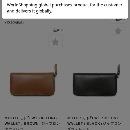
LEATHER KEY CASE /
ジップロングウォレット
GREEN」クロコダイル×ベルギー
¥72,600
(税込)
ヌメレザー キーケース
在庫 ×
¥45,100
(税込)
在庫 ×
MOTO / モト「FW1 ZIP LONG
MOTO / モト「FW1 ZIP LONG
WALLET / BROWN」ジップロン
WALLET / BLACK」ジップロン
グウォレット
グウォレット