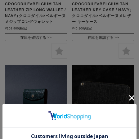
CROCODILE×BELGIUM TAN
CROCODILE×BELGIUM TAN
LEATHER ZIP LONG WALLET /
LEATHER KEY CASE / NAVY」
NAVY」クロコダイル×ベルギーヌ
クロコダイル×ベルギーヌメレザ
メジップロングウォレット
ー キーケース
¥108,900
(税込)
¥45,100
(税込)
在庫を確認する
在庫を確認する
MOTO / モト「KC6
MOTO / モト「FW1 ELEPHANT
CROCODILE×BELGIUM TAN
ZIP LONG WALLET / BLACK」