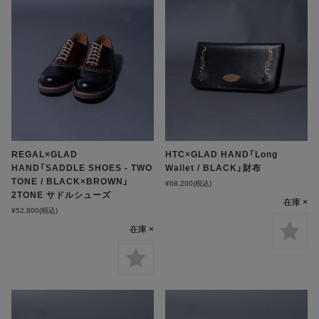
REGAL×GLAD
HTC×GLAD HAND「Long
HAND「SADDLE SHOES - TWO
Wallet / BLACK」財布
TONE / BLACK×BROWN」
¥68,200
(税込)
2TONE サドルシューズ
在庫 ×
¥52,800
(税込)
在庫 ×