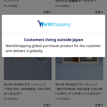
ヘアバンド
BRASS」真鍮製キーホルダー
¥3,190
(税込)
¥8,690
(税込)
在庫 ×
在庫 ×
GLAD HAND/グラッドハンド
GLAD HAND/グラッドハンド
「YOU PAY SPINNER」YOU PAY
「MATCHBOX HOLDER COLOR
キーホルダー
/ LADY」マッチボックスホルダー
¥3,190
(税込)
¥7,700
(税込)
在庫 ×
在庫 ×