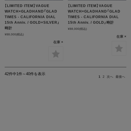
【LIMITED ITEM】VAGUE
【LIMITED ITEM】VAGUE
WATCH×GLADHAND「GLAD
WATCH×GLADHAND「GLAD
TIMES - CALIFORNIA DIAL
TIMES - CALIFORNIA DIAL
15th Anniv. / GOLD×SILVER」
15th Anniv. / GOLD」時計
時計
¥88,000
(税込)
¥88,000
(税込)
在庫 ×
在庫 ×
42件中1件～40件を表示
1
2
次へ
最後へ