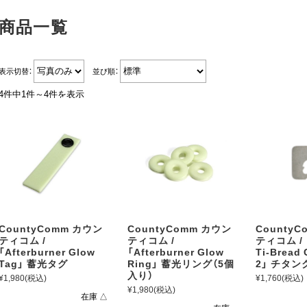
商品一覧
表示切替：
並び順：
4件中1件～4件を表示
CountyComm カウン
CountyComm カウン
County
ティコム /
ティコム /
ティコム / 
「Afterburner Glow
「Afterburner Glow
Ti-Bread C
Tag」 蓄光タグ
Ring」 蓄光リング（5個
2」 チタ
入り）
¥1,980
(税込)
¥1,760
(税込)
¥1,980
(税込)
在庫 △