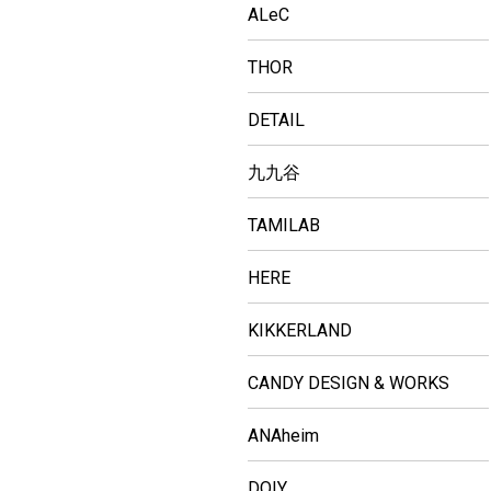
ALeC
THOR
DETAIL
九九谷
TAMILAB
HERE
KIKKERLAND
CANDY DESIGN & WORKS
ANAheim
DOIY