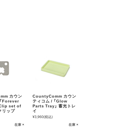
Comm カウン
CountyComm カウン
「Forever
ティコム / 「Glow
lip set of
Parts Tray」 蓄光トレ
ンクリップ
イ
¥3,960
(税込)
在庫 ×
在庫 ×