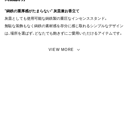
"鋳鉄の重厚感がたまらない" 灰皿兼お香立て
灰皿としても使用可能な鋳鉄製の重圧なインセンススタンド。
無駄な装飾もなく鋳鉄の素材感を存分に感じ取れるシンプルなデザイン
は、場所を選ばず、どなたでも飽きずにご愛用いただけるアイテムです。
中央のスタンドは取り外しが可能で掃除もしやすく、灰皿や小物入れな
VIEW MORE
ど様々な用途で使用可能。お洒落なパッケージ付きで、使い手を選ばな
いデザインは贈り物としても大変オススメ。
サイズ：W9cm × D9cm × H1.3cm
素材：鋳鉄
生産：日本
【備考】
画面上と実物では多少色具合が異なって見える場合もございます。ご了
承ください。