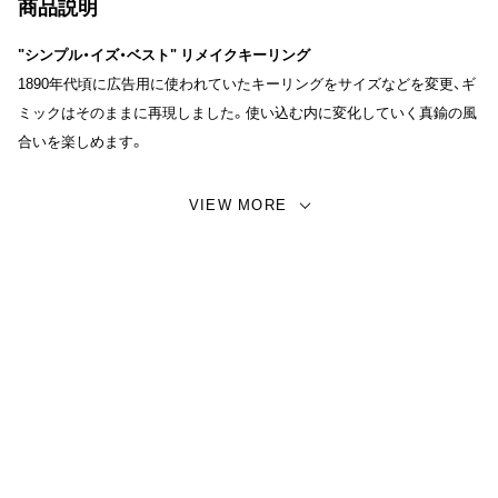
商品説明
"シンプル・イズ・ベスト" リメイクキーリング
1890年代頃に広告用に使われていたキーリングをサイズなどを変更、ギ
ミックはそのままに再現しました。使い込む内に変化していく真鍮の風
合いを楽しめます。
無駄なく洗練されたデザインのため、飽きることなく長期間ご愛用いた
VIEW MORE
だけるアイテムとなっております。
サイズ：W3.4cm × D0.4cm × H5cm
素材：真鍮
生産：日本
【備考】
画面上と実物では多少色具合が異なって見える場合もございます。ご了
承ください。