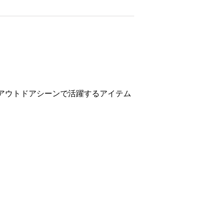
やアウトドアシーンで活躍するアイテム
を是非お試しください。