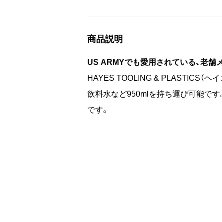
商品説明
US ARMYでも愛用されている、老
HAYES TOOLING & PLASTI
飲料水など950mlを持ち運び可能
です。
US ARMYでも実際に使用されているH
サイズ：W12cm × D7.5cm × H21cm
素材：高密度ポリエチレン（HDPE）
重量：142g
容量：950ml