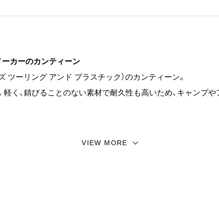
舗メーカーのカンティーン
CS（ヘイズ ツーリング アンド プラスチック）のカンティーン。
です。軽く、錆びることのない素材で耐久性も高いため、キャンプ
ayes社の製品。MADE IN U.S.A.ならではの雰囲気と品質
VIEW MORE