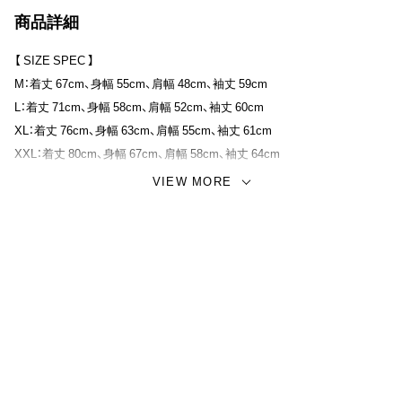
ART WORKS/aoi氏、今作はそんな aoi氏にAMERICAN WANNABEの2店
商品詳細
舗目となる”NO MORE”のオープンを記念して書き上げて頂いた新たな
るロゴデザイン”NO MORE Signboard”。
【 SIZE SPEC 】
M：着丈 67cm、身幅 55cm、肩幅 48cm、袖丈 59cm
L：着丈 71cm、身幅 58cm、肩幅 52cm、袖丈 60cm
XL：着丈 76cm、身幅 63cm、肩幅 55cm、袖丈 61cm
XXL：着丈 80cm、身幅 67cm、肩幅 58cm、袖丈 64cm
VIEW MORE
【 MATERIAL 】
コットン100％ / 10オンス / 裏パイルスウェット
【 GRAPHIC by 】
RUM ART WORKS/aoi
【モデル】
XLサイズ着用 / 身長 170cm / 体重 72kg