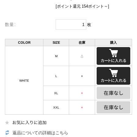
[ポイント還元 154ポイント～]
数量:
枚
COLOR
SIZE
在庫
購入
M
△
L
○
WHITE
XL
×
XXL
×
返品についての詳細はこちら