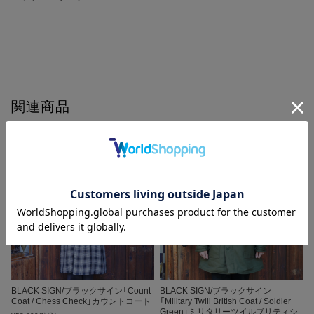
性の高い生地感も魅力の一つです。
関連商品
BLACK SIGN/ブラックサイン「Count
BLACK SIGN/ブラックサイン
Coat / Chess Check」カウントコート
「Military Twill British Coat / Soldier
Green」ミリタリーツイルブリティシ