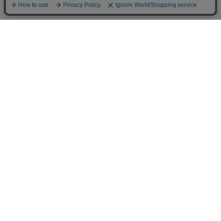
SHOPPING GUIDE
お支払方法について
送料について
返品・交換について
2026/08
日
月
火
水
木
金
土
1
2
3
4
5
6
7
8
9
10
11
12
13
14
15