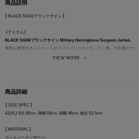
商品説明
【 BLACK SIGN/ブラックサイン 】
《アイテム》
BLACK SIGN/ブラックサイン Military Herringbone Surgeon Jacket。
軍医が着用するジャケットがイメージソースとなった一着。 大容量のマ
チ付きポケットや調節不可のウエストバンドが付くバックビュー等が特
VIEW MORE
徴的なディテールとなっております。 綺麗なAラインのシルエット、や
や長めに設定された着丈も印象的です。 左胸にはオリジナル・デザイン
のプリントが入ります。 生地にはムラ糸を使用したヘリンボンを採用
し、ミリタリー・ムード漂う仕上がりです。 カラーは、ソルジャー・グリ
商品詳細
ーンの1色展開。
【 SIZE SPEC 】
42(XL)：8丈 85cm、身幅 58cm、肩幅 48cm、袖丈 62.5cm
生地の特徴/コットン100％のヘリンボン素材。 US Armyのヘリンボンを
モチーフにリプロダクトされた生地となっております。ムラ糸を使用し
【 MATERIAL 】
たヴィンテージ感ある表情も特徴です。 シーズン問わず着用可能な汎用
コットンヘリンボーン