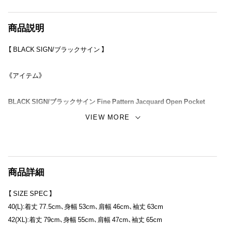
商品説明
【 BLACK SIGN/ブラックサイン 】
《アイテム》
BLACK SIGN/ブラックサイン Fine Pattern Jacquard Open Pocket
Work Shirt。
VIEW MORE
USNの作業用として作られたオープン・ポケットのシンプルなシャツが
デザイン・ソースとなっています。
サイド・シームなど主要個所は、全て巻縫いのダブル・ステッチで縫製し
商品詳細
ています。
カラーは、ミッドナイト・ブラックとソルト・ホワイトの2色展開。
【 SIZE SPEC 】
ボタンは、天然の黒蝶貝を使用しています。
40(L):着丈 77.5cm、身幅 53cm、肩幅 46cm、袖丈 63cm
42(XL):着丈 79cm、身幅 55cm、肩幅 47cm、袖丈 65cm