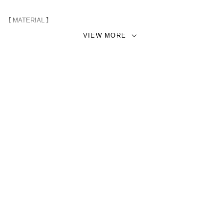
【 MATERIAL 】
コットン100％ / ジャガード生地
VIEW MORE
高密度で織り上げたコットン100％の国産ジャガード生地。丁寧に織り
上げられた艶のある美しい面と細かく表現された柄が特徴のファブリッ
クとなっております。薄手ですが適度なハリがあり、光沢とともに浮か
び上がる柄が気品と清涼感を感じさせる仕上がりです。。
【備考 / 注意事項】
・同商品でも、生産の過程や素材の特性などにより+/- 1～2cmの個体差が
生じる場合があります。
・画面上と実物では多少色具合が異なって見える場合もございます。ご
了承ください。
【モデル】
40サイズ着用 / 身長 175cm / 体重 60kg