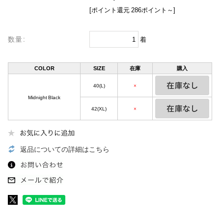
[ポイント還元 286ポイント～]
数量:
着
COLOR
SIZE
在庫
購入
40(L)
×
Midnight Black
42(XL)
×
返品についての詳細はこちら