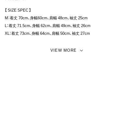
オリジナルのレーヨンリネン素材は、レーヨンにムラ感のあるリネンを
【 SIZE SPEC 】
加えることで、やわらかさと膨らみを感じられる仕上がりです。リラッ
M：着丈 70cm、身幅60cm、肩幅 48cm、袖丈 25cm
クス感のあるボックスシルエットに仕上げています。
L：着丈 71.5cm、身幅 62cm、肩幅 49cm、袖丈 26cm
XL：着丈 73cm、身幅 64cm、肩幅 50cm、袖丈 27cm
プリント手法はハンドプリントの防染プリントです。 柄がプリントされ
る箇所に染料が着かない剤を予めプリントしてから地色を染めて、 乾い
【 MATERIAL 】
VIEW MORE
てから染まってない箇所に柄をプリントする手法です、古くから和装着
オリジナルレーヨンリネン
物で使われていた伝統プリント技法です。
【備考 / 注意事項】
・同商品でも、生産の過程や素材の特性などにより+/- 1～2cmの個体差が
生じる場合があります。
・画面上と実物では多少色具合が異なって見える場合もございます。ご
了承ください。
【モデル】
XLサイズ着用 / 身長 175cm / 体重 85kg