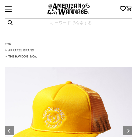
TOP
APPAREL BRAND
THE H.W DOG ＆Co.