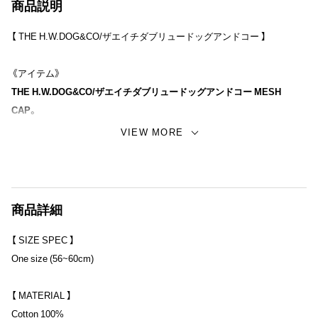
商品説明
【 THE H.W.DOG&CO/ザエイチダブリュードッグアンドコー 】
《アイテム》
THE H.W.DOG&CO/ザエイチダブリュードッグアンドコー MESH
CAP。
通常のメッシュキャップと異なりフロントクラウンが低めなワークスタ
VIEW MORE
イルのメッシュキャップ。 ベースはコットン100%のツイル生地を、周
りはナイロン100%のメッシュ生地を使用しています。
ベーシックなメッシュキャップのようにフロントにロープコードがデザ
商品詳細
インとして取り付けられており、フロントパネルにオリジナルデザイン
でリーフロゴ『SUPERIOR HAT MAKER HWDOG』が刺繍されていま
【 SIZE SPEC 】
す。
One size (56~60cm)
サイズはフリーサイズで56~60cmの方がストレスなく被ることができ、
【 MATERIAL 】
後ろのアメリカンアジャスターを使いサイズ調節が可能です。
Cotton 100%