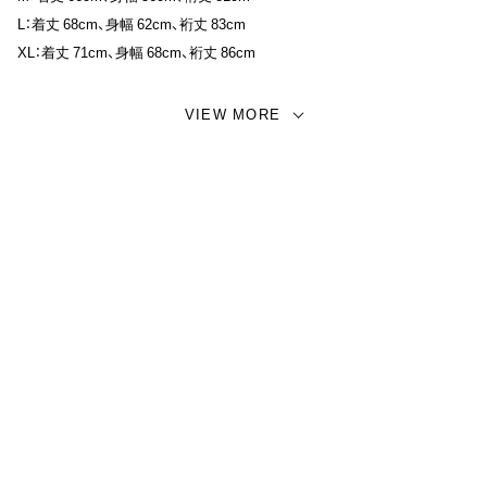
求を重ねた名品と呼ばれる多くの作品は、今尚ヴィンテージ市場で高い
L：着丈 68cm、身幅 62cm、裄丈 83cm
評価と根強い人気を博している。
XL：着丈 71cm、身幅 68cm、裄丈 86cm
AKOMとのコラボ作品で、50年代フリーダムスリーブBODYからパター
【 MATERIAL 】
VIEW MORE
ンをとっております。
スウェット / コットン / オリジナル丸胴裏毛 / 10.7オンス
フリーダムスリーブ仕様 縫製糸は綿糸仕様 日本製 サイズ ヴィンテージ
【備考 / 注意事項】
のものより少し着丈と裄丈を伸ばしております。 ヴィンテージAKOMの
VINTAGE FINISHモデルの為、加工が異なる場合がございます。
フリーダムスリーブスウェットをイメージし復刻しました。ミドルオン
画面上と実物では多少色具合が異なって見える場合もございます。ご了
スの１０.7オンス、染めは経年変化を楽しめる硫化染めになります。
承ください。
70年代の希少な丸胴旧式の小寸編機で編み立て、特殊な起毛機で開かず
【 取り扱い店舗】
に丸胴のまま先に起毛を施しております。XLサイズは特注の編み機を使
AMERICAN WANNABE / NO MORE1階
用し、ヴィンテージではなかったビックサイズの物を実現。更に旧式ウ
インス機で時間をかけ高温で晒して洗い込み乾燥工程も大型タンブラー
を使用し、手間暇を掛けて仕上げた大変風合いの良い生地に仕上がって
おります。