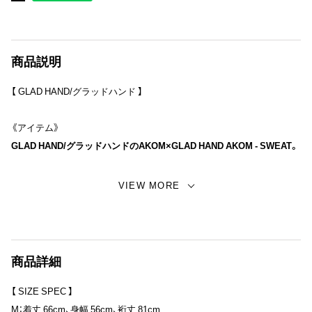
商品説明
【 GLAD HAND/グラッドハンド 】
《アイテム》
GLAD HAND/グラッドハンドのAKOM×GLAD HAND AKOM - SWEAT。
経年の味わいを最初から体感できる、VINTAGE FINISHモデル
VIEW MORE
「AKOM」とは 1940 年代中期「ASSOCIATED KNITTED OUTERWEAR
MILLS,INC」アメリカはニューヨーク州に設立。 社名の頭文字から
「AKOM」KNITWEAR が誕生。 当時、革新的なデザインで機能性重視で
商品詳細
あったSWEAT、PARKA 等のSPORTS WEAR にデザイン性を持たせ、街
着として通用する地位を築き上げた。 1960 年代後期まで20 年程しか存
【 SIZE SPEC 】
在していなかったにも関わらず、機能性、デザイン性において独自の探
M：着丈 66cm、身幅 56cm、裄丈 81cm