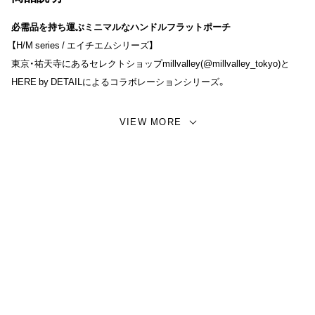
必需品を持ち運ぶミニマルなハンドルフラットポーチ
【H/M series / エイチエムシリーズ】
東京・祐天寺にあるセレクトショップmillvalley(@millvalley_tokyo)と
HERE by DETAILによるコラボレーションシリーズ。
ナイロンの表地に内側はグレーのポリステルを貼り、物を分けて収納で
VIEW MORE
きる仕切りを入れています。男女問わず使えるシンプルなデザインで、
ファスナー両脇に貼った20mm幅のテープがデザインのアクセントとな
っております。
普段探しがちな充電ケーブルやイヤホン等をまとめてみたり、リップク
リームや香水等の身だしなみグッズをまとめてみたりと、バッグインバ
ッグとしての使用が大変オススメ。ハンドル付きで鞄の中からもサッと
取り出すことができ、必要な物だけパッと持ち歩ける。日常の様々なシ
ーンで活躍してくれるアイテムです。