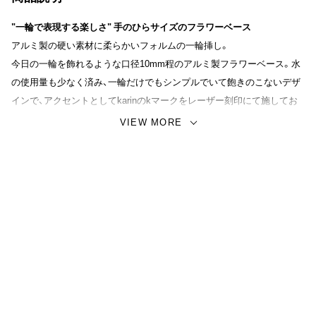
"一輪で表現する楽しさ" 手のひらサイズのフラワーベース
アルミ製の硬い素材に柔らかいフォルムの一輪挿し。
今日の一輪を飾れるような口径10mm程のアルミ製フラワーベース。水
の使用量も少なく済み、一輪だけでもシンプルでいて飽きのこないデザ
インで、アクセントとしてkarinのkマークをレーザー刻印にて施してお
ります。
VIEW MORE
生花はもちろんのことドライフラワーを活けてもアルミとの相性は抜群
です。活けるために茎や枝葉を剪定する時間もまた楽しく過ごすことが
できるでしょう。シリーズの"Maru"、"Kaku"の2型を並べて飾ってみるの
もオススメ。
これからの時期、大切な方へお気に入りの植物と一緒にプレゼントして
も大変喜ばれるアイテムです。
DECORATE THE FLOWERS IT’S A GOOD HABIT