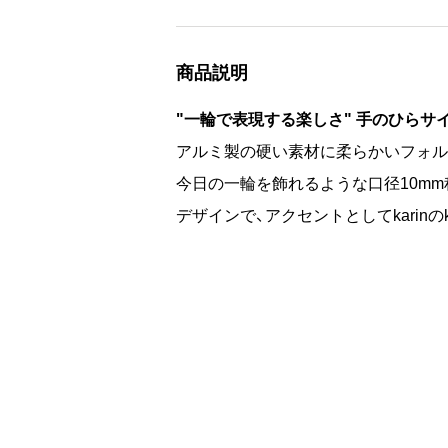
商品説明
"一輪で表現する楽しさ" 手のひらサ
アルミ製の硬い素材に柔らかいフォル
今日の一輪を飾れるような口径10m
デザインで、アクセントとしてkari
生花はもちろんのことドライフラワー
とができるでしょう。シリーズの"Maru
これからの時期、大切な方へお気に入
DECORATE THE FLOWERS IT’S A 