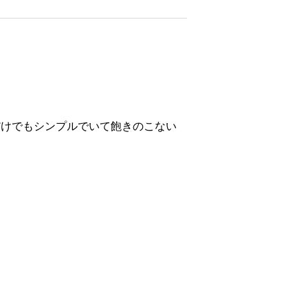
だけでもシンプルでいて飽きのこない
を剪定する時間もまた楽しく過ごすこ
。