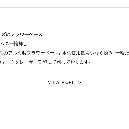
イズのフラワーベース
ムの一輪挿し。
m程のアルミ製フラワーベース。水の使用量も少なく済み、一輪
nのkマークをレーザー刻印にて施しております。
を活けてもアルミとの相性は抜群です。活けるために茎や枝葉
VIEW MORE
"、"Kaku"の2型を並べて飾ってみるのもオススメ。
りの植物と一緒にプレゼントしても大変喜ばれるアイテムです
GOOD HABIT