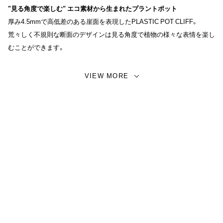
"見る角度で楽しむ" エコ素材から生まれたプラントポット
厚み4.5mmで高低差のある崖面を表現したPLASTIC POT CLIFF。
荒々しく不規則な断面のデザインは見る角度で植物の様々な表情を楽し
むことができます。
No.3は3号鉢、No.4は4号鉢相当のサイズ感。
VIEW MORE
カラーはブラック、カーキ、グレイの3色展開で、どのカラーリングも色
の主張が少なく、植える植物を引き立たせてくれます。
各種素材は70%リサイクルプラスチック、15%ウッドパウダー、15%ス
トーンパウダーを使用したエコ素材を使用しております。素材感を感じ
させないマット質感とデザイン性の高さから屋内外どちらで使用しても
お洒落に空間を演出してくれることでしょう。
別売で専用プレートも販売しておりますので、セットでのご注文をオス
スメいたします。