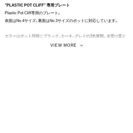
"PLASTIC POT CLIFF" 専用プレート
Plastic Pot Cliff専用のプレート。
表面はNo.4サイズ、裏面はNo.3サイズのポットに対応しています。
カラーはポット同様にブラック、カーキ、グレイの3色展開。水受け皿と
しての機能はもちろんのこと、同シリーズで揃えることで、より一層デ
VIEW MORE
ザインが引き締まり、植える植物を引き立たせてくれます。
Plastic Pot Cliffをお持ちの方ならセットで持っておきたいオススメのア
イテムとなっております。
DECORATE THE FLOWERS IT’S A GOOD HABIT
サイズ(表面)：ø6.8cm × H1.4cm
サイズ(裏面)：ø9.2cm × H1.4cm
素材：リサイクルプラスチック、ウッドパウダー、ストーンパウダー
重量：150g