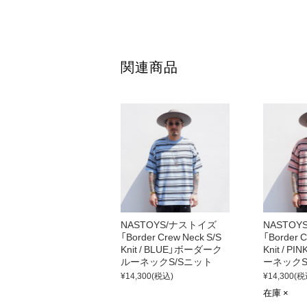
【 GRAPHIC by 】
LUCKY RUDY
関連商品
【モデル】
XLサイズ着用 / 身長 170cm / 体重 72k
【 取り扱い店舗】
AMERICAN WANNABE / NO MORE 
NASTOYS/ナストイズ
NASTO
「Border Crew Neck S/S
「Border C
Knit / BLUE」ボーダーク
Knit / 
ルーネックS/Sニット
ーネックS
¥14,300
(税込)
¥14,300
(税
在庫 ×