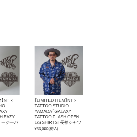
M】NT ×
【LIMITED ITEM】NT ×
IO
TATTOO STUDIO
AXY
YAMADA「GALAXY
H EAZY
TATTOO FLASH OPEN
」イージーパ
L/S SHIRTS」長袖シャツ
¥33,000
(税込)