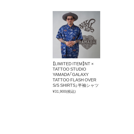
【LIMITED ITEM】NT ×
TATTOO STUDIO
YAMADA「GALAXY
TATTOO FLASH OVER
S/S SHIRTS」半袖シャツ
¥31,900
(税込)