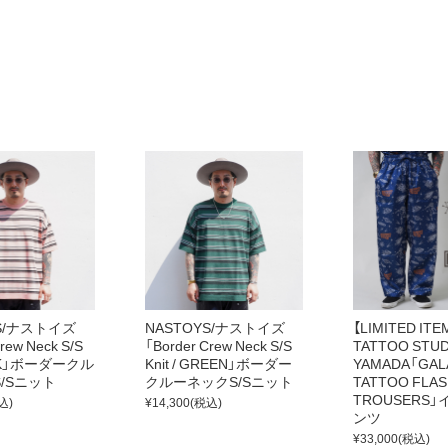
g
1階
YS/ナストイズ
NASTOYS/ナストイズ
【LIMITED ITE
rew Neck S/S
「Border Crew Neck S/S
TATTOO STUD
PINK」ボーダークル
Knit / GREEN」ボーダー
YAMADA「GAL
/Sニット
クルーネックS/Sニット
TATTOO FLAS
TROUSERS
込)
¥14,300
(税込)
ンツ
¥33,000
(税込)