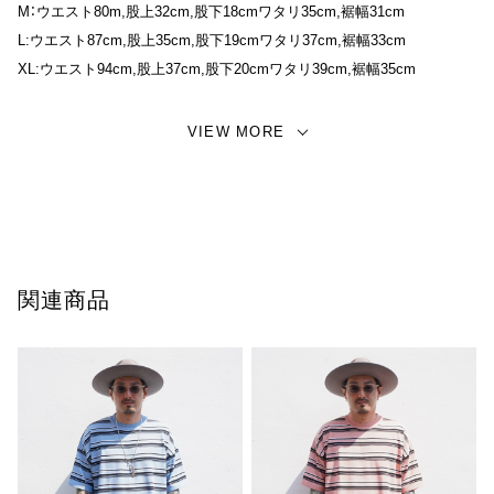
M：ウエスト80m,股上32cm,股下18cmワタリ35cm,裾幅31cm
L:ウエスト87cm,股上35cm,股下19cmワタリ37cm,裾幅33cm
XL:ウエスト94cm,股上37cm,股下20cmワタリ39cm,裾幅35cm
【 MATERIAL 】
VIEW MORE
メッシュ
関連商品