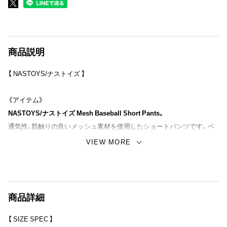
商品説明
【 NASTOYS/ナストイズ 】
《アイテム》
NASTOYS/ナストイズ Mesh Baseball Short Pants。
通気性、肌触りの良いメッシュ素材を使用したショートパンツです。ベ
ースボールチームのユニフォームに見立て、スポーティー過ぎないタウ
VIEW MORE
ンユースで使いやすい都会的なアレンジを加えたセットアップで着用い
ただけるアイテムに仕上げました。猛暑が続く昨今の夏を快適に過ごす
為のNASTOYSからの新たなる提案となります。
商品詳細
【 SIZE SPEC 】