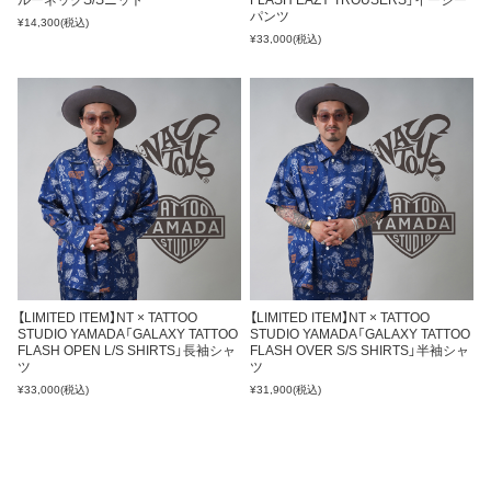
パンツ
¥14,300
(税込)
¥33,000
(税込)
【LIMITED ITEM】NT × TATTOO
【LIMITED ITEM】NT × TATTOO
STUDIO YAMADA「GALAXY TATTOO
STUDIO YAMADA「GALAXY TATTOO
FLASH OPEN L/S SHIRTS」長袖シャ
FLASH OVER S/S SHIRTS」半袖シャ
ツ
ツ
¥33,000
(税込)
¥31,900
(税込)