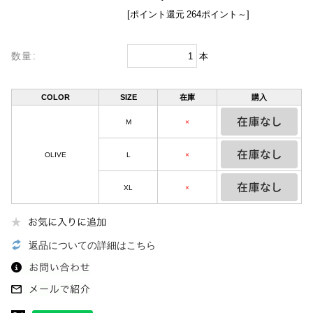
[ポイント還元 264ポイント～]
数量:
本
COLOR
SIZE
在庫
購入
M
×
OLIVE
L
×
XL
×
返品についての詳細はこちら