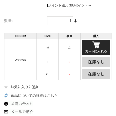
[ポイント還元 308ポイント～]
数量:
本
COLOR
SIZE
在庫
購入
M
△
ORANGE
L
×
XL
×
返品についての詳細はこちら