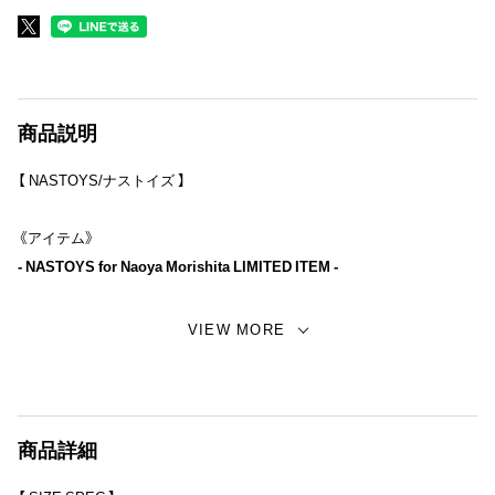
商品説明
【 NASTOYS/ナストイズ 】
《アイテム》
- NASTOYS for Naoya Morishita LIMITED ITEM -
NASTOYS/ナストイズ Velor Track Pants。
VIEW MORE
NASTOYSのVelor Track Pants。中肉で柔らかで極上の肌触りに加え、高
いストレッチ性を誇るベロア生地を採用。生地の素材感を主役とする為
にディティール等は非常にシンプルに仕上げ、Tシャツ、カットソーはも
商品詳細
ちろん、ワークシャツやジャケット等様々なコーディネートに取り入れ