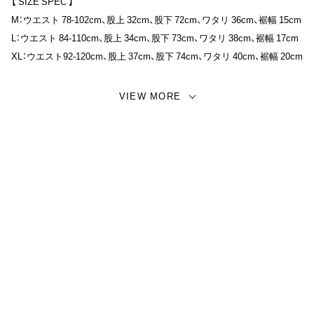
て頂けます。ラフながらにタウンユースに取り入れやすい1本です。ウ
【 SIZE SPEC 】
エストはゴム入りのイージーパンツタイプで履き心地の快適さも魅力的
M：ウエスト 78-102cm、股上 32cm、股下 72cm、ワタリ 36cm、裾幅 15cm
なロングパンツとなります。
L：ウエスト 84-110cm、股上 34cm、股下 73cm、ワタリ 38cm、裾幅 17cm
XL：ウエスト92-120cm、股上 37cm、股下 74cm、ワタリ 40cm、裾幅 20cm
※同生地にてベロアトラックジャケットの展開がございますので、セッ
トアップでの着用が可能となります。
【 MATERIAL 】
VIEW MORE
ベロア
【モデル】
XLサイズ着用 / 身長 178cm / 体重 65kg
【 LIMITED ITEM 】
※こちらの商品は数量限定販売となりますので、数に限りがございま
す。
【 取り扱い店舗】
AMERICAN WANNABE / NO MORE 1階