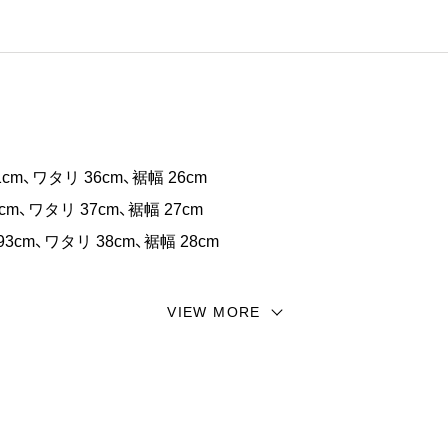
ンより多数のお声を頂いている太畝コーデュロイシリーズです。
的でワイドなシルエット。
ンプルながら様々な表情も見せてくれる高品質な生地です。
けますので、これからのシーズンにご活用下さい。
1cm、ワタリ 36cm、裾幅 26cm
cm、ワタリ 37cm、裾幅 27cm
93cm、ワタリ 38cm、裾幅 28cm
VIEW MORE
g