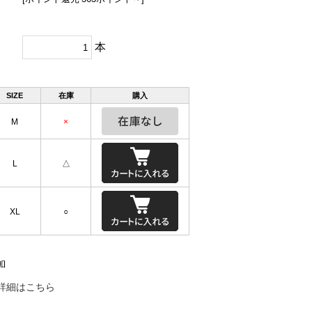
本
SIZE
在庫
購入
M
×
L
△
XL
○
詳細はこちら