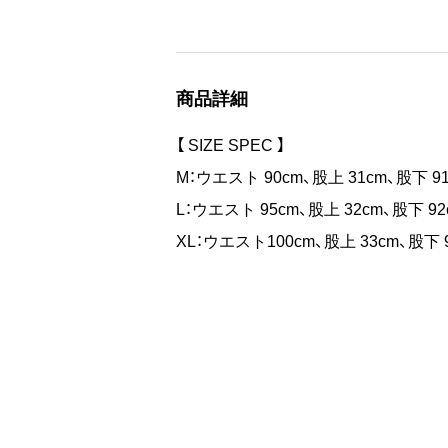
NASTOYSでは初期のコレクショ
ウエストからすそまでのラインが直線
コーデュロイ素材は保温性も高く、シ
商品詳細
【 SIZE SPEC 】
セットアップでのご着用も楽しんで頂
M：ウエスト 90cm、股上 31cm、股下 9
L：ウエスト 95cm、股上 32cm、股下 92
XL：ウエスト100cm、股上 33cm、股下 
【 MATERIAL 】
3.5Wコーデュロイ
【モデル】
XLサイズ着用 / 身長 178cm / 体重 65k