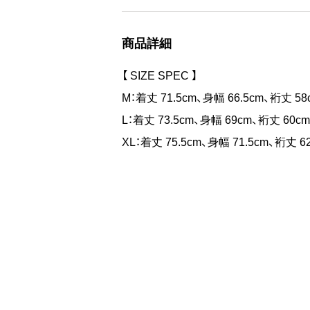
オリジナルのコットンメッシュ素材は
商品詳細
ゆとりを多く持たせたリラックスサイ
【 SIZE SPEC 】
た着心地を実現しています。
M：着丈 71.5cm、身幅 66.5cm、裄丈 5
L：着丈 73.5cm、身幅 69cm、裄丈 60c
XL：着丈 75.5cm、身幅 71.5cm、裄丈 6
【 MATERIAL 】
オリジナルコットンメッシュ
【備考 / 注意事項】
・同商品でも、生産の過程や素材の特性な
・画面上と実物では多少色具合が異な