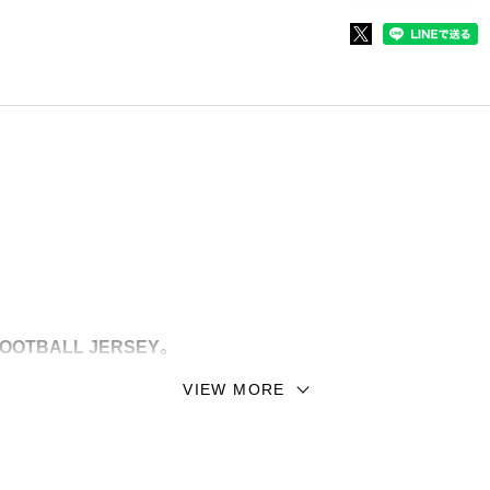
FOOTBALL JERSEY。
VIEW MORE
すカートゥーンタッチで描き出されたナンバーデザイン、散り
モアを漂わせ、不穏な世界観を生み出しています。