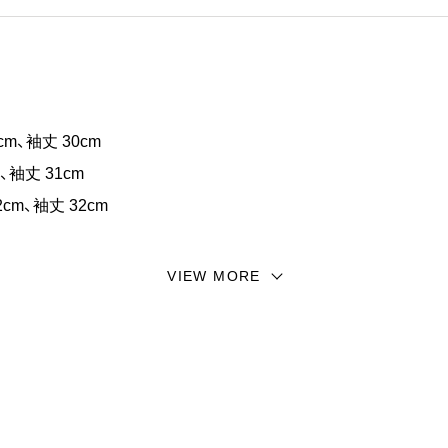
通気性と吸水性に優れており、天然繊維ならではの肌触りと快
ズで、肩線を省いた独特なディテールが特徴。肩まわりのすっ
8cm、袖丈 30cm
m、袖丈 31cm
2cm、袖丈 32cm
VIEW MORE
どにより+/- 1～2cmの個体差が生じる場合があります。
って見える場合もございます。ご了承ください。